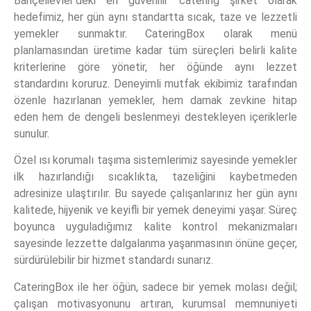
Bahçelievler’deki en güvenilir catering şirket olarak
hedefimiz, her gün aynı standartta sıcak, taze ve lezzetli
yemekler sunmaktır. CateringBox olarak menü
planlamasından üretime kadar tüm süreçleri belirli kalite
kriterlerine göre yönetir, her öğünde aynı lezzet
standardını koruruz. Deneyimli mutfak ekibimiz tarafından
özenle hazırlanan yemekler, hem damak zevkine hitap
eden hem de dengeli beslenmeyi destekleyen içeriklerle
sunulur.
Özel ısı korumalı taşıma sistemlerimiz sayesinde yemekler
ilk hazırlandığı sıcaklıkta, tazeliğini kaybetmeden
adresinize ulaştırılır. Bu sayede çalışanlarınız her gün aynı
kalitede, hijyenik ve keyifli bir yemek deneyimi yaşar. Süreç
boyunca uyguladığımız kalite kontrol mekanizmaları
sayesinde lezzette dalgalanma yaşanmasının önüne geçer,
sürdürülebilir bir hizmet standardı sunarız.
CateringBox ile her öğün, sadece bir yemek molası değil;
çalışan motivasyonunu artıran, kurumsal memnuniyeti