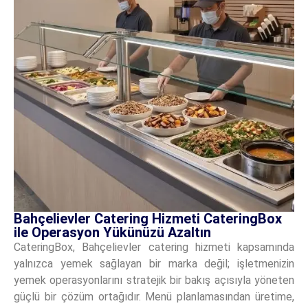
Bahçelievler Catering Hizmeti CateringBox
ile Operasyon Yükünüzü Azaltın
CateringBox, Bahçelievler catering hizmeti kapsamında
yalnızca yemek sağlayan bir marka değil; işletmenizin
yemek operasyonlarını stratejik bir bakış açısıyla yöneten
güçlü bir çözüm ortağıdır. Menü planlamasından üretime,