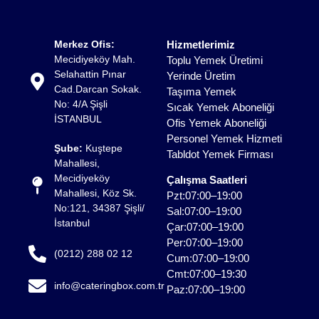
Bahçelievler Profesyonel Yemek
Merkez Ofis:
Hizmetlerimiz
Organizasyonları
Mecidiyeköy Mah.
Toplu Yemek Üretimi
Selahattin Pınar
Yerinde Üretim
Bahçelievler'de kurumsal etkinliklerden özel davetlere
Cad.Darcan Sokak.
Taşıma Yemek
kadar geniş bir yelpazede sunulan profesyonel
No: 4/A Şişli
Sıcak Yemek Aboneliği
hizmetler, işletmelerin organizasyon kalitesini doğrudan
İSTANBUL
Ofis Yemek Aboneliği
etkiler. Bu noktada doğru planlanmış catering
Personel Yemek Hizmeti
Şube:
Kuştepe
organizasyonu, hem sunum hem de operasyon
Tabldot Yemek Firması
Mahallesi,
açısından kusursuz bir deneyim sağlar. Toplantı,
Mecidiyeköy
Çalışma Saatleri
lansman ve davetlerde öne çıkan Bahçelievler yemek
Mahallesi, Köz Sk.
Pzt:07:00–19:00
organizasyonları, katılımcı memnuniyetini artırırken
No:121, 34387 Şişli/
Sal:07:00–19:00
markanızın prestijini de güçlendirir.
İstanbul
Çar:07:00–19:00
Per:07:00–19:00
(0212) 288 02 12
Profesyonel ekipler tarafından yönetilen bir Bahçelievler
Cum:07:00–19:00
catering organizasyonu, menü planlamasından servis
Cmt:07:00–19:30
info@cateringbox.com.tr
sürecine kadar tüm detayların titizlikle ele alınmasını
Paz:07:00–19:00
sağlar. Aynı şekilde, ihtiyaçlara özel kurgulanan