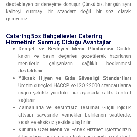
destekleyen bir deneyime dönüşür. Çünkü biz, her gün aynı
kaliteyi sunmayı bir standart değil, bir söz olarak
görüyoruz.
CateringBox Bahçelievler Catering
Hizmetinin Sunmuş Olduğu Avantajlar
Dengeli ve Besleyici Menü Planlaması
Günlük
kalori ve besin değerleri gözetilerek hazırlanan
menülerle çalışanların sağlıklı beslenmesi
desteklenir.
Yüksek Hijyen ve Gıda Güvenliği Standartları
Üretim süreçleri HACCP ve ISO 22000 standartlarına
uygun şekilde yürütülür, her aşamada kalite kontrol
sağlanır.
Zamanında ve Kesintisiz Teslimat
Güçlü lojistik
altyapı sayesinde yemekler belirlenen saatlerde,
sıcak ve eksiksiz şekilde ulaştırılır.
Kuruma Özel Menü ve Esnek Hizmet
İşletmenizin
ihtiyaçlarına göre menü planlaması yapılır, özel diyet