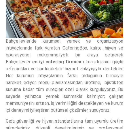
Bahçelievler’de kurumsal yemek ve organizasyon
ihtiyaçlarında fark yaratan CateringBox, kalite, hijyen ve
operasyonel mükemmeliyeti bir araya getirerek
Bahçelievler
en iyi catering firması
olma iddiasını güçlü
referansları ve sürdürülebilir hizmet anlayışıyla destekler.
Her kurumun ihtiyaçlarının farklı olduğunun bilinciyle
hareket ediyor, menü planlamasından üretime, lojistikten
sunuma kadar tüm süreçleri özel olarak kurguluyoruz. Bu
sayede yalnızca yemek sunmakla kalmıyor; çalışan
memnuniyetini artıran, iş verimliliğini destekleyen ve kurum
içi deneyimi iyileştiren bütünsel çözümler sunuyoruz.
Gıda güvenliği ve hijyen standartlarına tam uyumlu üretim
süreçlerimiz, düzenli denetimlerimiz ve profesyonel