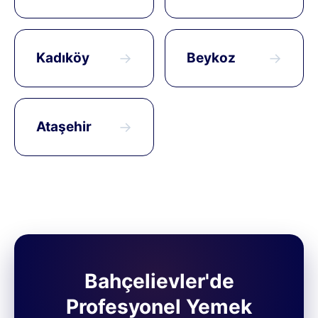
Kadıköy
→
Beykoz
→
Ataşehir
→
Bahçelievler'de
Profesyonel Yemek