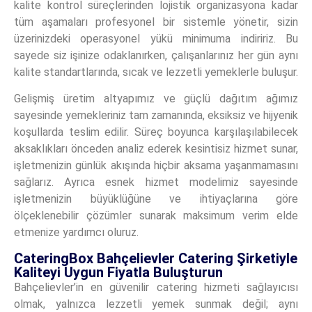
kalite kontrol süreçlerinden lojistik organizasyona kadar
tüm aşamaları profesyonel bir sistemle yönetir, sizin
üzerinizdeki operasyonel yükü minimuma indiririz. Bu
sayede siz işinize odaklanırken, çalışanlarınız her gün aynı
kalite standartlarında, sıcak ve lezzetli yemeklerle buluşur.
Gelişmiş üretim altyapımız ve güçlü dağıtım ağımız
sayesinde yemekleriniz tam zamanında, eksiksiz ve hijyenik
koşullarda teslim edilir. Süreç boyunca karşılaşılabilecek
aksaklıkları önceden analiz ederek kesintisiz hizmet sunar,
işletmenizin günlük akışında hiçbir aksama yaşanmamasını
sağlarız. Ayrıca esnek hizmet modelimiz sayesinde
işletmenizin büyüklüğüne ve ihtiyaçlarına göre
ölçeklenebilir çözümler sunarak maksimum verim elde
etmenize yardımcı oluruz.
CateringBox Bahçelievler Catering Şirketiyle
Kaliteyi Uygun Fiyatla Buluşturun
Bahçelievler’in en güvenilir catering hizmeti sağlayıcısı
olmak, yalnızca lezzetli yemek sunmak değil; aynı