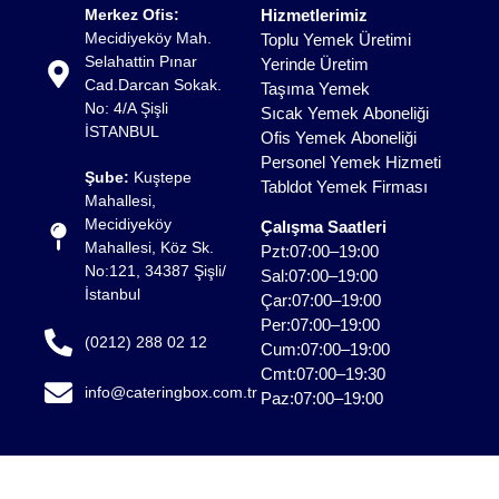
Merkez Ofis:
Hizmetlerimiz
Mecidiyeköy Mah.
Toplu Yemek Üretimi
Selahattin Pınar
Yerinde Üretim
Cad.Darcan Sokak.
Taşıma Yemek
No: 4/A Şişli
Sıcak Yemek Aboneliği
İSTANBUL
Ofis Yemek Aboneliği
Personel Yemek Hizmeti
Şube:
Kuştepe
Tabldot Yemek Firması
Mahallesi,
Mecidiyeköy
Çalışma Saatleri
Mahallesi, Köz Sk.
Pzt:07:00–19:00
No:121, 34387 Şişli/
Sal:07:00–19:00
İstanbul
Çar:07:00–19:00
Per:07:00–19:00
(0212) 288 02 12
Cum:07:00–19:00
Cmt:07:00–19:30
info@cateringbox.com.tr
Paz:07:00–19:00