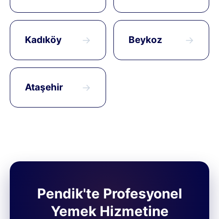
Kadıköy
→
Beykoz
→
Ataşehir
→
Pendik'te Profesyonel
Yemek Hizmetine