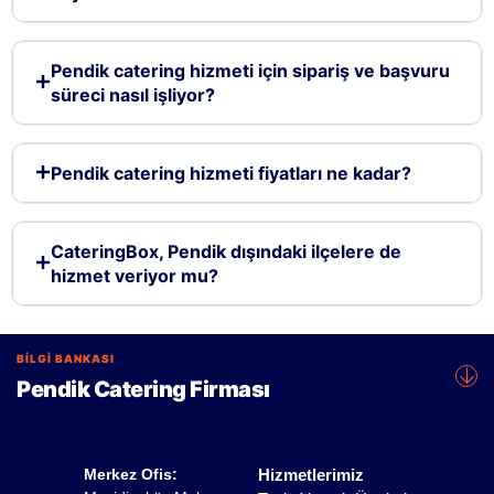
Pendik catering hizmeti için sipariş ve başvuru
süreci nasıl işliyor?
Pendik catering hizmeti fiyatları ne kadar?
CateringBox, Pendik dışındaki ilçelere de
hizmet veriyor mu?
BİLGİ BANKASI
↓
Pendik Catering Firması
Pendik Profesyonel Yemek
Merkez Ofis:
Hizmetlerimiz
Organizasyonları