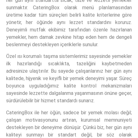
her gün aynı standartta sıcak, taze ve lezzetli yemekler
sunmaktır. CateringBox olarak menü planlamasından
üretime kadar tüm süreçleri belirli kalite kriterlerine göre
yönetir, her öğünde aynı lezzet standardını koruruz.
Deneyimli mutfak ekibimiz tarafından özenle hazırlanan
yemekler, hem damak zevkine hitap eden hem de dengeli
beslenmeyi destekleyen içeriklerle sunulur.
Özel ısı korumalı taşıma sistemlerimiz sayesinde yemekler
ilk hazırlandığı sıcaklıkta, tazeliğini kaybetmeden
adresinize ulaştırılır. Bu sayede çalışanlarınız her gün aynı
kalitede, hijyenik ve keyifli bir yemek deneyimi yaşar. Süreç
boyunca uyguladığımız kalite kontrol mekanizmaları
sayesinde lezzette dalgalanma yaşanmasının önüne geçer,
sürdürülebilir bir hizmet standardı sunarız.
CateringBox ile her öğün, sadece bir yemek molası değil;
çalışan motivasyonunu artıran, kurumsal memnuniyeti
destekleyen bir deneyime dönüşür. Çünkü biz, her gün aynı
kaliteyi sunmayı bir standart değil, bir söz olarak