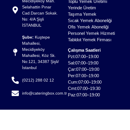
Mecidiyeköy Mah.
Toplu Yemek Üretimi
Selahattin Pınar
Yerinde Üretim
Pendik'te kurumsal etkinliklerden özel davetlere kadar
Cad.Darcan Sokak.
Taşıma Yemek
geniş bir yelpazede sunulan profesyonel hizmetler,
No: 4/A Şişli
Sıcak Yemek Aboneliği
işletmelerin organizasyon kalitesini doğrudan etkiler. Bu
İSTANBUL
Ofis Yemek Aboneliği
noktada doğru planlanmış catering organizasyonu, hem
Personel Yemek Hizmeti
Şube:
Kuştepe
sunum hem de operasyon açısından kusursuz bir
Tabldot Yemek Firması
Mahallesi,
deneyim sağlar. Toplantı, lansman ve davetlerde öne
Mecidiyeköy
Çalışma Saatleri
çıkan Pendik yemek organizasyonları, katılımcı
Mahallesi, Köz Sk.
Pzt:07:00–19:00
memnuniyetini artırırken markanızın prestijini de
No:121, 34387 Şişli/
Sal:07:00–19:00
güçlendirir.
İstanbul
Çar:07:00–19:00
Per:07:00–19:00
(0212) 288 02 12
Profesyonel ekipler tarafından yönetilen bir Pendik
Cum:07:00–19:00
catering organizasyonu, menü planlamasından servis
Cmt:07:00–19:30
info@cateringbox.com.tr
sürecine kadar tüm detayların titizlikle ele alınmasını
Paz:07:00–19:00
sağlar. Aynı şekilde, ihtiyaçlara özel kurgulanan Pendik
yemek organizasyonları, konsept uyumu ve hizmet
kalitesiyle fark yaratır. Böylelikle doğru iş ortağıyla
planlanan bir catering organizasyonları sıradan bir
etkinlikten çıkararak unutulmaz bir deneyime dönüşür.