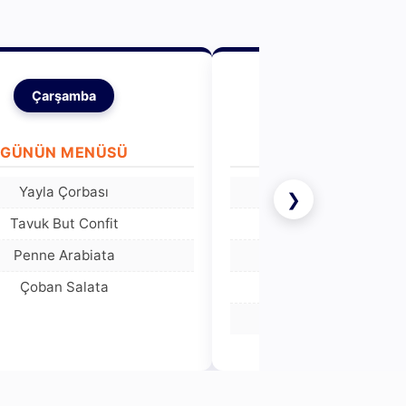
Çarşamba
Perşembe
GÜNÜN MENÜSÜ
GÜNÜN MENÜ
Yayla Çorbası
Mısır Çorbası
❯
Tavuk But Confit
Orman Kebabı
Penne Arabiata
Yeşil Mercimekli Bulgu
Çoban Salata
Ayran
Meyve