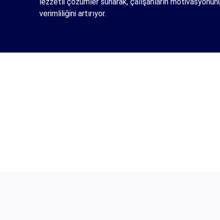
lezzetli çözümler sunarak, çalışanların motivasyonunu
verimliliğini artırıyor.