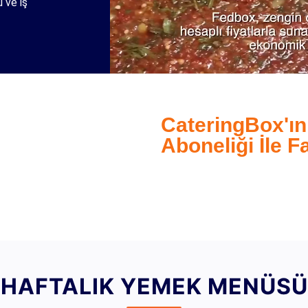
 ve iş
CateringBox'ın
Aboneliği İle Fa
Hemen iletişime geçerek Cateri
yararlanın.
HAFTALIK YEMEK MENÜSÜ