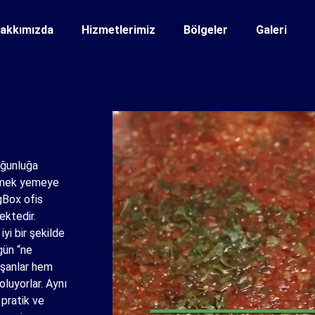
akkımızda
Hizmetlerimiz
Bölgeler
Galeri
oğunluğa
 yemek yemeye
gBox ofis
ektedir.
iyi bir şekilde
gün “ne
ışanlar hem
luyorlar. Aynı
 pratik ve