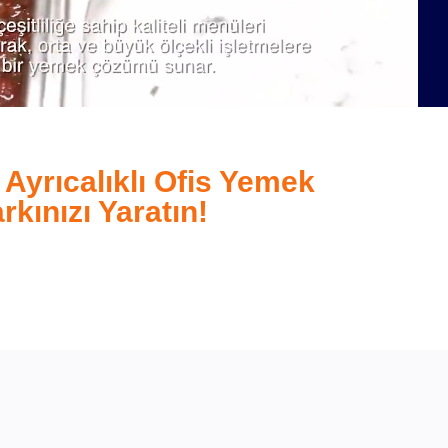
 Ayrıcalıklı Ofis Yemek
rkınızı Yaratın!
ngBox’ın güvenilir ve kaliteli ofis yemek aboneliğinden