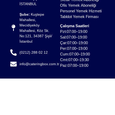
işletmelerin organizasyon kalitesini doğrudan etkiler. Bu
İSTANBUL
Ofis Yemek Aboneliği
noktada doğru planlanmış catering organizasyonu, hem
Personel Yemek Hizmeti
Şube:
Kuştepe
sunum hem de operasyon açısından kusursuz bir
Tabldot Yemek Firması
Mahallesi,
deneyim sağlar. Toplantı, lansman ve davetlerde öne
Mecidiyeköy
Çalışma Saatleri
çıkan Sarıyer yemek organizasyonları, katılımcı
Mahallesi, Köz Sk.
Pzt:07:00–19:00
memnuniyetini artırırken markanızın prestijini de
No:121, 34387 Şişli/
Sal:07:00–19:00
güçlendirir.
İstanbul
Çar:07:00–19:00
Per:07:00–19:00
(0212) 288 02 12
Profesyonel ekipler tarafından yönetilen bir Sarıyer
Cum:07:00–19:00
catering organizasyonu, menü planlamasından servis
Cmt:07:00–19:30
info@cateringbox.com.tr
sürecine kadar tüm detayların titizlikle ele alınmasını
Paz:07:00–19:00
sağlar. Aynı şekilde, ihtiyaçlara özel kurgulanan Sarıyer
yemek organizasyonları, konsept uyumu ve hizmet
kalitesiyle fark yaratır. Böylelikle doğru iş ortağıyla
planlanan bir catering organizasyonları sıradan bir
etkinlikten çıkararak unutulmaz bir deneyime dönüşür.
Sarıyer Catering Hizmeti ile Neler