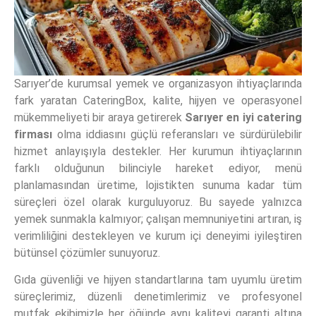
Sarıyer’de kurumsal yemek ve organizasyon ihtiyaçlarında
fark yaratan CateringBox, kalite, hijyen ve operasyonel
mükemmeliyeti bir araya getirerek
Sarıyer
en iyi catering
firması
olma iddiasını güçlü referansları ve sürdürülebilir
hizmet anlayışıyla destekler. Her kurumun ihtiyaçlarının
farklı olduğunun bilinciyle hareket ediyor, menü
planlamasından üretime, lojistikten sunuma kadar tüm
süreçleri özel olarak kurguluyoruz. Bu sayede yalnızca
yemek sunmakla kalmıyor; çalışan memnuniyetini artıran, iş
verimliliğini destekleyen ve kurum içi deneyimi iyileştiren
bütünsel çözümler sunuyoruz.
Gıda güvenliği ve hijyen standartlarına tam uyumlu üretim
süreçlerimiz, düzenli denetimlerimiz ve profesyonel
mutfak ekibimizle her öğünde aynı kaliteyi garanti altına