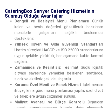
CateringBox Sarıyer Catering Hizmetinin
Sunmuş Olduğu Avantajlar
Dengeli ve Besleyici Menü Planlaması
Günlük
kalori ve besin değerleri gözetilerek hazırlanan
menülerle çalışanların sağlıklı beslenmesi
desteklenir.
Yüksek Hijyen ve Gıda Güvenliği Standartları
Üretim süreçleri HACCP ve ISO 22000 standartlarına
uygun şekilde yürütülür, her aşamada kalite kontrol
sağlanır.
Zamanında ve Kesintisiz Teslimat
Güçlü lojistik
altyapı sayesinde yemekler belirlenen saatlerde,
sıcak ve eksiksiz şekilde ulaştırılır.
Kuruma Özel Menü ve Esnek Hizmet
İşletmenizin
ihtiyaçlarına göre menü planlaması yapılır, özel diyet
ve taleplere uygun çözümler sunulur.
Maliyet Avantajı ve Bütçe Kontrolü
Dışarıdan
yemek organizasyonuna kıyasla daha ekonomik