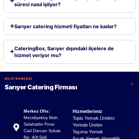
süreci nasıl işliyor?
Sarıyer catering hizmeti fiyatları ne kadar?
CateringBox, Sarıyer dışındaki ilçelere de
hizmet veriyor mu?
BİLGİ BANKASI
↓
Sarıyer Catering Firması
Sarıyer Profesyonel Yemek
Merkez Ofis:
Hizmetlerimiz
Organizasyonları
Mecidiyeköy Mah.
Toplu Yemek Üretimi
Selahattin Pınar
Yerinde Üretim
Sarıyer'de kurumsal etkinliklerden özel davetlere kadar
Cad.Darcan Sokak.
Taşıma Yemek
geniş bir yelpazede sunulan profesyonel hizmetler,
No: 4/A Şişli
Sıcak Yemek Aboneliği