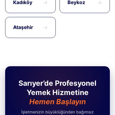
Kadıköy
→
Beykoz
→
Ataşehir
→
Sarıyer’de Profesyonel
Yemek Hizmetine
Hemen Başlayın
İşletmenizin büyüklüğünden bağımsız