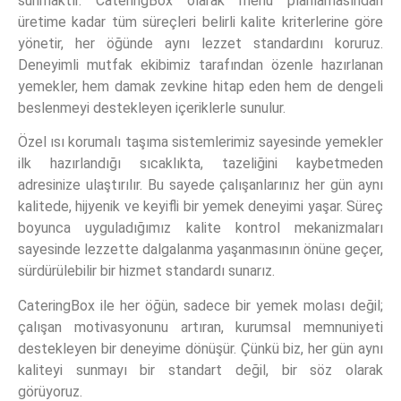
sunmaktır. CateringBox olarak menü planlamasından
üretime kadar tüm süreçleri belirli kalite kriterlerine göre
yönetir, her öğünde aynı lezzet standardını koruruz.
Deneyimli mutfak ekibimiz tarafından özenle hazırlanan
yemekler, hem damak zevkine hitap eden hem de dengeli
beslenmeyi destekleyen içeriklerle sunulur.
Özel ısı korumalı taşıma sistemlerimiz sayesinde yemekler
ilk hazırlandığı sıcaklıkta, tazeliğini kaybetmeden
adresinize ulaştırılır. Bu sayede çalışanlarınız her gün aynı
kalitede, hijyenik ve keyifli bir yemek deneyimi yaşar. Süreç
boyunca uyguladığımız kalite kontrol mekanizmaları
sayesinde lezzette dalgalanma yaşanmasının önüne geçer,
sürdürülebilir bir hizmet standardı sunarız.
CateringBox ile her öğün, sadece bir yemek molası değil;
çalışan motivasyonunu artıran, kurumsal memnuniyeti
destekleyen bir deneyime dönüşür. Çünkü biz, her gün aynı
kaliteyi sunmayı bir standart değil, bir söz olarak
görüyoruz.