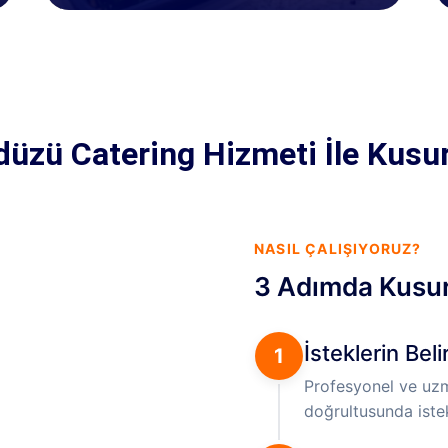
düzü Catering Hizmeti İle Kusu
NASIL ÇALIŞIYORUZ?
3 Adımda Kusu
İsteklerin Bel
1
Profesyonel ve uzma
doğrultusunda istekl