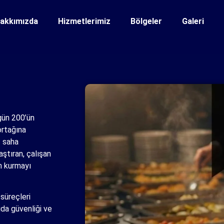
akkımızda
Hizmetlerimiz
Bölgeler
Galeri
gün 200’ün
ortağına
z saha
ştıran, çalışan
em kurmayı
süreçleri
ıda güvenliği ve