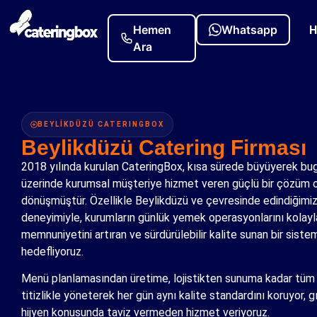
H
BEYLİKDÜZÜ CATERINGBOX
Beylikdüzü Catering Firması
2018 yılında kurulan CateringBox, kısa sürede büyüyerek bu
üzerinde kurumsal müşteriye hizmet veren güçlü bir çözüm 
dönüşmüştür. Özellikle Beylikdüzü ve çevresinde edindiğimi
deneyimiyle, kurumların günlük yemek operasyonlarını kolayla
memnuniyetini artıran ve sürdürülebilir kalite sunan bir sist
hedefliyoruz.
Menü planlamasından üretime, lojistikten sunuma kadar tüm 
titizlikle yöneterek her gün aynı kalite standardını koruyor, g
hijyen konusunda taviz vermeden hizmet veriyoruz.