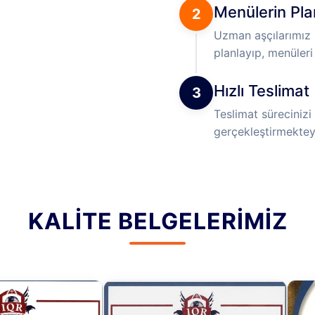
Menülerin Pl
2
Uzman aşçılarımız s
planlayıp, menüleri 
Hızlı Teslimat
3
Teslimat sürecinizi 
gerçekleştirmektey
KALITE BELGELERIMIZ