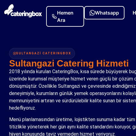
H
SULTANGAZİ CATERINGBOX
Sultangazi Catering Hizmeti
2018 yılında kurulan CateringBox, kısa sürede büyüyerek bu
üzerinde kurumsal müşteriye hizmet veren güçlü bir çözüm 
dönüşmüştür. Özellikle Sultangazi ve çevresinde edindiğimiz
deneyimiyle, kurumların günlük yemek operasyonlarını kolayla
memnuniyetini artıran ve sürdürülebilir kalite sunan bir sist
hedefliyoruz.
Menü planlamasından üretime, lojistikten sunuma kadar tüm 
titizlikle yöneterek her gün aynı kalite standardını koruyor, g
hijyen konusunda taviz vermeden hizmet veriyoruz.