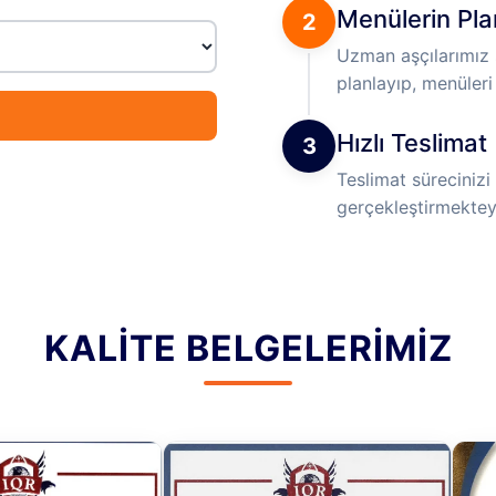
Menülerin Pl
2
Uzman aşçılarımız s
planlayıp, menüleri 
Hızlı Teslimat
3
Teslimat sürecinizi 
gerçekleştirmektey
KALITE BELGELERIMIZ