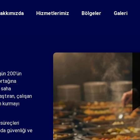
akkımızda
Hizmetlerimiz
Bölgeler
Galeri
gün 200’ün
ortağına
 saha
ştıran, çalışan
em kurmayı
süreçleri
ıda güvenliği ve