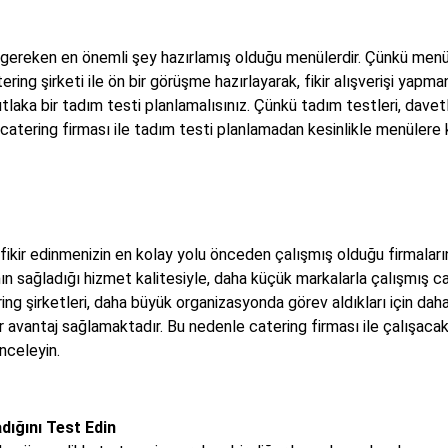
 gereken en önemli şey hazırlamış olduğu menülerdir. Çünkü menüler
ering şirketi ile ön bir görüşme hazırlayarak, fikir alışverişi yapma
tlaka bir tadım testi planlamalısınız. Çünkü tadım testleri, davet
catering firması ile tadım testi planlamadan kesinlikle menülere
fikir edinmenizin en kolay yolu önceden çalışmış olduğu firmaların 
nın sağladığı hizmet kalitesiyle, daha küçük markalarla çalışmış ca
ng şirketleri, daha büyük organizasyonda görev aldıkları için daha 
bir avantaj sağlamaktadır. Bu nedenle catering firması ile çalışac
nceleyin.
ığını Test Edin