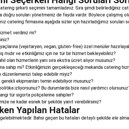
catering şirketi seçimini tamamladınız. Sıra şimdi belirlediğiniz ca
 doğru soruları yönetmeniz de fayda vardır. Böylece çalışmış ola
ınız catering firmasına aşağıda sizler için hazırladığımız soruları sora
hizmet verdiniz mi?
iniz?
iyaçlarına (vejetaryen, vegan, gluten-free) özel menüler hazırlay
 mıdır ve etkinliğimiz için ne tür bir hizmet bekleyebiliriz?
ahil olan hizmetlerin yanı sıra ekstra ücret alıyor musunuz?
rına sahip mi? Etkinliğimizin gerçekleşeceği mekanda catering hizm
 düzenlemenizi talep edebilir miyiz?
 gerekli ekipmanları temin edebiliyor musunuz?
 politika izliyorsunuz? Bu durumlarda bize nasıl yardımcı olursunuz
angi tür sigorta poliçelerine sahipler?
imize ne kadar esnek bir şekilde yanıt verebilirsiniz?
ken Yapılan Hatalar
elebilmektedir. Bahsi geçen bu hataları detaylı şekilde ele almak