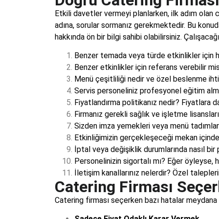
Etkili davetler vermeyi planlarken, ilk adım olan 
adına, sorular sormanız gerekmektedir. Bu konuda
hakkında ön bir bilgi sahibi olabilirsiniz. Çalışacağ
Benzer temada veya türde etkinlikler için 
Benzer etkinlikler için referans verebilir mis
Menü çeşitliliği nedir ve özel beslenme iht
Servis personeliniz profesyonel eğitim almış
Fiyatlandırma politikanız nedir? Fiyatlara d
Firmanız gerekli sağlık ve işletme lisansla
Sizden imza yemekleri veya menü tadımları
Etkinliğimizin gerçekleşeceği mekan içinde
İptal veya değişiklik durumlarında nasıl bir
Personelinizin sigortalı mı? Eğer öyleyse, h
İletişim kanallarınız nelerdir? Özel talepler
Catering Firması Seçer
Catering firması seçerken bazı hatalar meydana g
Sadece Fiyat Odaklı Karar Vermek