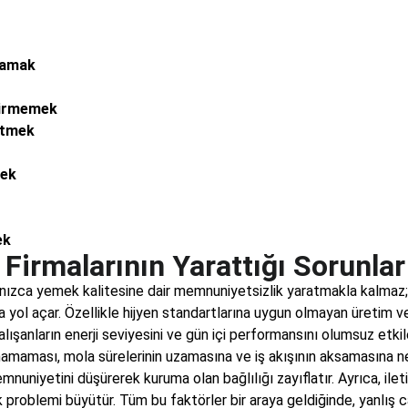
mamak
dirmemek
 Etmek
mek
ek
 Firmalarının Yarattığı Sorunlar
yalnızca yemek kalitesine dair memnuniyetsizlik yaratmakla kalma
 yol açar. Özellikle hijyen standartlarına uygun olmayan üretim ve
çalışanların enerji seviyesini ve gün içi performansını olumsuz etk
namaması, mola sürelerinin uzamasına ve iş akışının aksamasına ned
nuniyetini düşürerek kuruma olan bağlılığı zayıflatır. Ayrıca, ilet
problemi büyütür. Tüm bu faktörler bir araya geldiğinde, yanlış