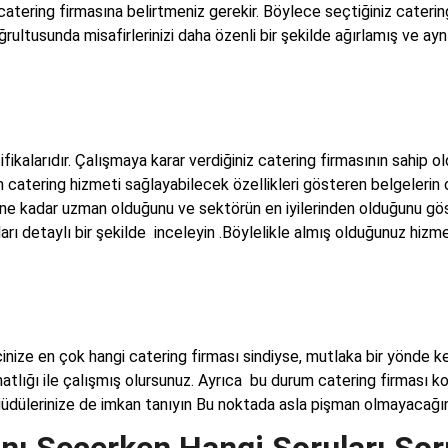
 catering firmasına belirtmeniz gerekir. Böylece seçtiğiniz cateri
ultusunda misafirlerinizi daha özenli bir şekilde ağırlamış ve ayn
tifikalarıdır. Çalışmaya karar verdiğiniz catering firmasının sahip o
catering hizmeti sağlayabilecek özellikleri gösteren belgelerin ol
a ne kadar uzman olduğunu ve sektörün en iyilerinden olduğunu gös
ı detaylı bir şekilde inceleyin .Böylelikle almış olduğunuz hizmet
ize en çok hangi catering firması sindiyse, mutlaka bir yönde kend
hatlığı ile çalışmış olursunuz. Ayrıca bu durum catering firması 
dülerinize de imkan tanıyın Bu noktada asla pişman olmayacağınız
nı Seçerken Hangi Soruları Sor