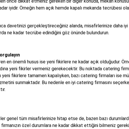
eden önce dikkat etmeniz gereken bir diğer konuda, mekan konusund
dar iyidir. Örneğin hem açık hemde kapalı mekanda tecrübesi ola
 davetinizi gerçekleştireceğiniz alanda, misafirlerinize daha iyi
arda ne kadar tecrübe edindiğini göz önünde bulundurun.
Sorgulayın
en en önemli husus ise yeni fikirlere ne kadar açık olduğudur. Örneğ
dına yeni fikirler vermeniz gerekecektir. Bu noktada catering firm
yeni fikirlere tamamen kapalıyken, bazı catering firmaları ise müşte
izmetini sunmaktadır. Bu nedenle en iyi catering firmasını seçerke
ır.
üler genel tüm misafirlerinize hitap etse de, bazen bazı durumlar
manızın özel durumlara ne kadar dikkat ettiğini bilmeniz gerekir. 