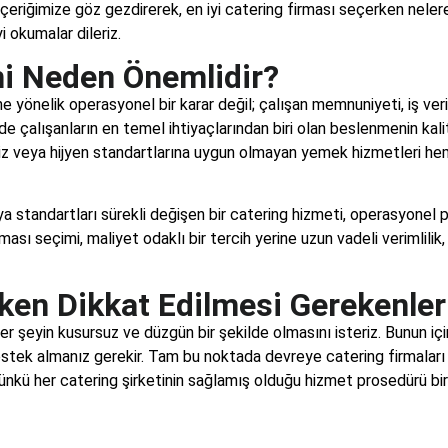
 içeriğimize göz gezdirerek, en iyi catering firması seçerken nele
yi okumalar dileriz.
mi Neden Önemlidir?
e yönelik operasyonel bir karar değil; çalışan memnuniyeti, iş veri
inde çalışanların en temel ihtiyaçlarından biri olan beslenmenin kalit
siz veya hijyen standartlarına uygun olmayan yemek hizmetleri hem
a standartları sürekli değişen bir catering hizmeti, operasyonel
sı seçimi, maliyet odaklı bir tercih yerine uzun vadeli verimlilik, 
ken Dikkat Edilmesi Gerekenler
şeyin kusursuz ve düzgün bir şekilde olmasını isteriz. Bunun için d
 destek almanız gerekir. Tam bu noktada devreye catering firmaları
Çünkü her catering şirketinin sağlamış olduğu hizmet prosedürü birb