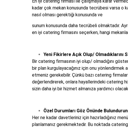
En iyi catering firması ile çalışmaya karar verm
kadar çok mekan konusunda tecrübesi varsa o ka
nasıl olması gerektiği konusunda ve
sunum konusunda daha tecrübeli olmaktadır. Ayrıca
en iyi catering firmasını seçerken, hangi mekanl
Yeni Fikirlere Açık Olup/ Olmadıklarını 
Bir catering firmasının iyi olup/ olmadığını göster
bir plan kurgulayacağınız için onu yönlendirmek a
etmeniz gerekebilir. Çünkü bazı catering firmaları 
değerlendirerek, onlara hayallerindeki catering h
sizin daha iyi bir hizmet almanıza yardımcı olacakt
Özel Durumları Göz Önünde Bulundurun
Her ne kadar davetleriniz için hazırladığınız men
planlamanız gerekmektedir. Bu noktada catering fir