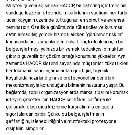
Müşteri güveni açısından HACCP, bir catering işletmesinin
sunduğu lezzetin ötesinde, misafirlerinin sağlığını her türlü
ticari kaygının üzerinde tuttuğunun en somut ve evrensel
teminatıdır. Özellikle günümüzde tüketiciler ve kurumsal
satın almacılar, yemek hizmeti alırken “görünmez riskler”
konusunda her zamankinden daha bilinçli oldukları için bu
belge, işletmeyi yalnızca bir yemek tedarikçisi olmaktan
çıkarıp güvenilir bir çözüm ortağı konumuna yükseltir. Aynı
zamanda HACCP sistemi sayesinde müşteriler, tükettikleri
her lokmanın hangi aşamalardan geçtiğini, hijyenik
koşullarda hazırlandığını ve profesyonel bir denetim
mekanizmasıyla korunduğunu bilmenin huzurunu yaşar. Bu
bağlamda, toplu organizasyonlarda marka itibarını korumak
isteyen şirketler için HACCP sertifikalı bir firma ile
çalışmak, olası gıda krizlerine karşı alınmış en güçlü
sigortalardan biridir. Çünkü bu belge, işletmenin
şeffaflığını, izlenebilirliğini ve mutfaktaki profesyonel
disiplinini simgeler.