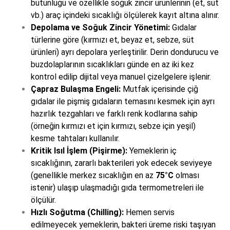
bütünlüğü ve özellikle soğuk zincir ürünlerinin (et, süt
vb.) araç içindeki sıcaklığı ölçülerek kayıt altına alınır.
Depolama ve Soğuk Zincir Yönetimi:
Gıdalar
türlerine göre (kırmızı et, beyaz et, sebze, süt
ürünleri) ayrı depolara yerleştirilir. Derin dondurucu ve
buzdolaplarının sıcaklıkları günde en az iki kez
kontrol edilip dijital veya manuel çizelgelere işlenir.
Çapraz Bulaşma Engeli:
Mutfak içerisinde çiğ
gıdalar ile pişmiş gıdaların temasını kesmek için ayrı
hazırlık tezgahları ve farklı renk kodlarına sahip
(örneğin kırmızı et için kırmızı, sebze için yeşil)
kesme tahtaları kullanılır.
Kritik Isıl İşlem (Pişirme):
Yemeklerin iç
sıcaklığının, zararlı bakterileri yok edecek seviyeye
(genellikle merkez sıcaklığın en az
75°C
olması
istenir) ulaşıp ulaşmadığı gıda termometreleri ile
ölçülür.
Hızlı Soğutma (Chilling):
Hemen servis
edilmeyecek yemeklerin, bakteri üreme riski taşıyan